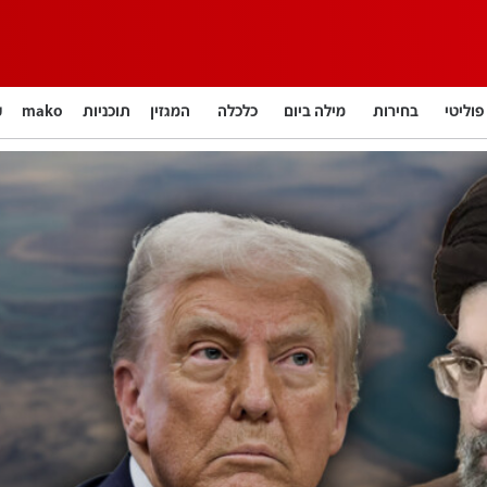
פוליטי
בחירות
מילה ביום
כלכלה
המגזין
תוכניות
mako
חינוך
צרכנות
עיצוב ונדל"ן
TECH12
ספורט
קאסטים
נוסבאום מקליד
DATA
English
12+
BUSINESS