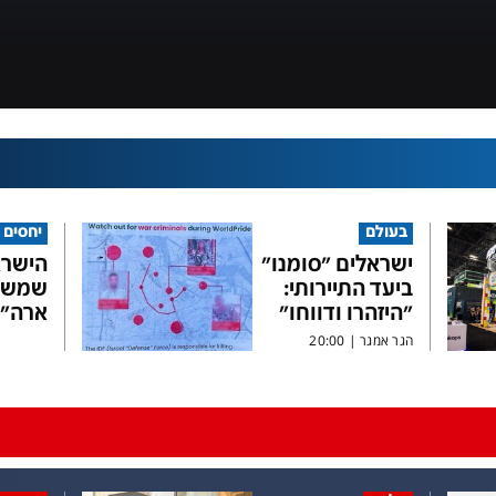
בעולם
יחסים
ישראלים "סומנו"
הישרא
ביעד התיירותי:
שמשג
"היזהרו ודווחו"
ארה"
הגר אמגר
|
20:00