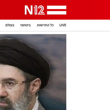
LIVE
כל החדשות
ביטחוני
בעולם
תרבות
LifeStyle
מדיני
בארץ
פלילי
פרשנות
בריאות
מדע וסביבה
הפוד
מפת האתר
דרושים חדשות 12