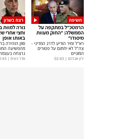
חשיפה
רצח בשרון
הרמטכ"ל במתקפה על
נורה למוות ב
הממשלה: "החוק מעוות
וחצי אחרי ש
מיסודו"
באותו אופן
רא"ל זמיר הודיע לדרג המדיני -
צה"ל לא יחתום על פטורים
מהפשיעה המשת
המוניים
נרצחה בעצמה
ירון אברהם
|
02:43
אדר גיציס
|
2:43