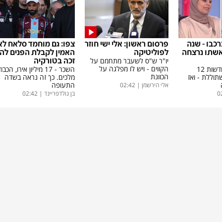
רכבו - שנה
פרסום ראשון: אלי ישי חוזר
צפו: גם מוחמד סלאח לא
אשתו נרצחה
לפוליטיקה
האמין לקבלת הפנים לה
יו"ר ש"ס לשעבר מתחמם על
זכה בטורקיה
הקווים - ויש לו מפלגה על
סוזן הזהירה בחדשות 12
השכר - 17 מיליון אירו, הכב
הכוונת
וללת - ואז
מלכים. כך זה נראה בשדה
התעופה
אלי הירשמן
|
02:42
0
בן גולדפריינד
|
02:42