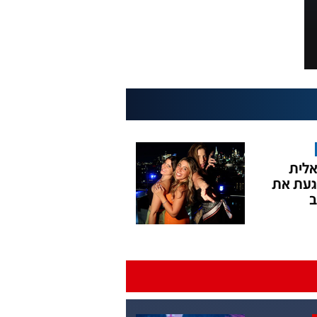
לית
עת את
ב