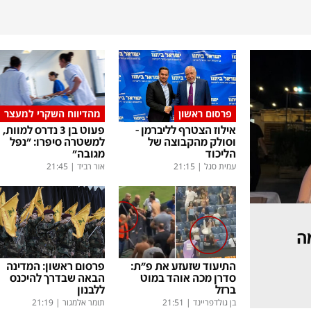
פרסום ראשון
מהדיווח השקרי למעצר
אילוז הצטרף לליברמן -
פעוט בן 3 נדרס למוות,
וסולק מהקבוצה של
למשטרה סיפרו: "נפל
הליכוד
מגובה"
עמית סגל
|
21:15
אור רביד
|
21:45
ה
התיעוד שזעזע את פ"ת:
פרסום ראשון: המדינה
סדרן מכה אוהד במוט
הבאה שבדרך להיכנס
ברזל
ללבנון
בן גולדפריינד
|
21:51
תומר אלמגור
|
21:19